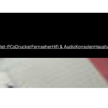
let-PCs
Drucker
Fernseher
Hifi & Audio
Konsolen
Hausha