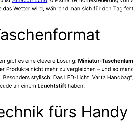
u ist
Amazon Echo
, die smarte Homesteuerung von A
e das Wetter wird, während man sich für den Tag fer
Taschenformat
n gibt es eine clevere Lösung:
Miniatur-Taschenla
lter Produkte nicht mehr zu vergleichen – und so manc
Besonders stylisch: Das LED-Licht „Varta Handbag“,
reude an einem
Leuchtstift
haben.
chnik fürs Handy