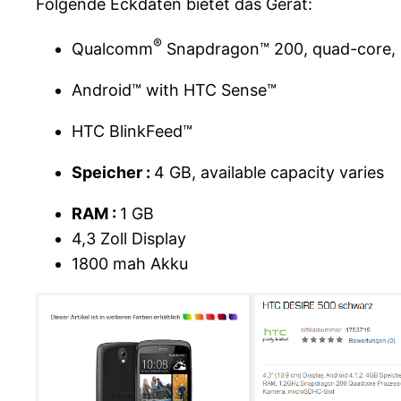
Folgende Eckdaten bietet das Gerät:
®
Qualcomm
Snapdragon™ 200, quad-core,
Android™ with HTC Sense™
HTC BlinkFeed™
Speicher :
4 GB, available capacity varies
RAM :
1 GB
4,3 Zoll Display
1800 mah Akku