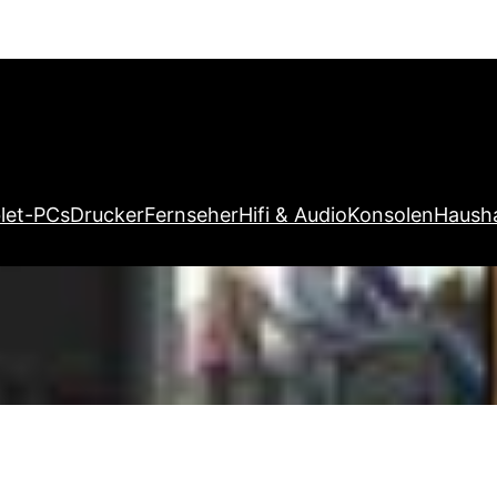
let-PCs
Drucker
Fernseher
Hifi & Audio
Konsolen
Hausha