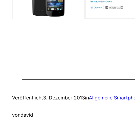
Veröffentlicht
3. Dezember 2013
in
Allgemein
, 
Smartph
von
david