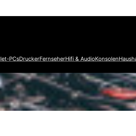
let-PCs
Drucker
Fernseher
Hifi & Audio
Konsolen
Hausha