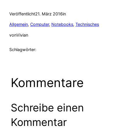
Veröffentlicht
21. März 2016
in
Allgemein
, 
Computer
, 
Notebooks
, 
Technisches
von
Vivian
Schlagwörter:
Kommentare
Schreibe einen
Kommentar