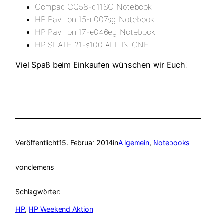
Compaq CQ58-d11SG Notebook
HP Pavilion 15-n007sg Notebook
HP Pavilion 17-e046eg Notebook
HP SLATE 21-s100 ALL IN ONE
Viel Spaß beim Einkaufen wünschen wir Euch!
Veröffentlicht
15. Februar 2014
in
Allgemein
, 
Notebooks
von
clemens
Schlagwörter:
HP
, 
HP Weekend Aktion