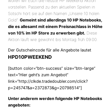
wollen wir Euch die neuste HP Weekend Aktion
vorstellen. Passend zu den aktuellen Spielen in
Sotschi hört sie auf den Namen „Unsere 10 holen
Gold“.
Gemeint sind allerdings 10 HP Notebooks,
die es allesamt mit einem Preisnachlass in Höhe
von 10% im HP Store zu erwerben gibt.
Diese
Aktion läuft wie gewohnt bis Montag früh 09:00.
Der Gutscheincode für alle Angebote lautet
HPD10PWEEKEND
[button color=“btn-success“ size=“btn-large“
text=“Hier geht’s zum Angebot“
link=“http://clkde.tradedoubler.com/click?
p=245747&a=2372873&g=20798514″]
Unter anderem werden folgende HP Notebooks
angeboten: