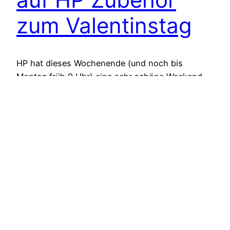
zum Valentinstag
HP hat dieses Wochenende (und noch bis
Montag früh 9 Uhr) eine sehr schöne Weekend-
Aktion. Es gibt passend zum Valentinstag
nächste Woche ein paar Geschenkideen von HP.
Im Mittelpunkt stehen dabei verschiedene
Zubehörprodukte, die oft in den Farben rot und
rosa angeboten werden. Insgesamt lassen sich
bei dieser Aktion bis zu 40% sparen auf
Produkte…
8. Februar 2014