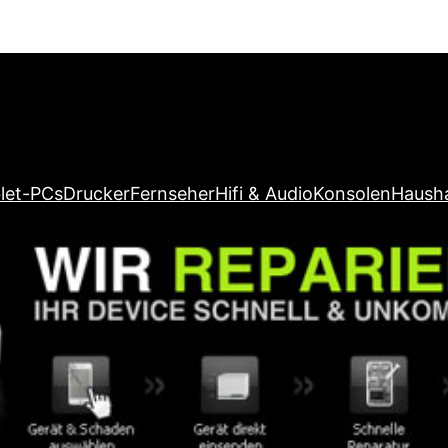
let-PCs
Drucker
Fernseher
Hifi & Audio
Konsolen
Hausha