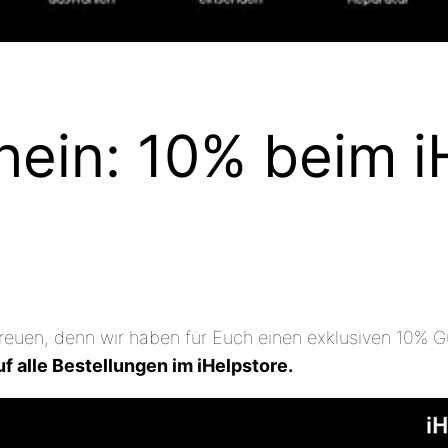
hein: 10% beim i
reuen, denn wir haben für Euch einen exklusiven 10% 
alle Bestellungen im iHelpstore.