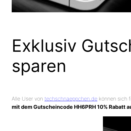
Exklusiv Gutsc
sparen
Alle User von
techschnaeppchen.de
können sich f
mit dem Gutscheincode HH6PRH 10% Rabatt auf 