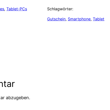
es
, 
Tablet-PCs
Schlagwörter:
Gutschein
, 
Smartphone
, 
Tablet
ntar
ar abzugeben.