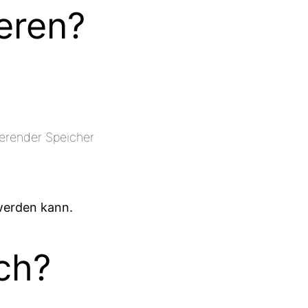
eren?
ierender Speicher
 werden kann.
ch?