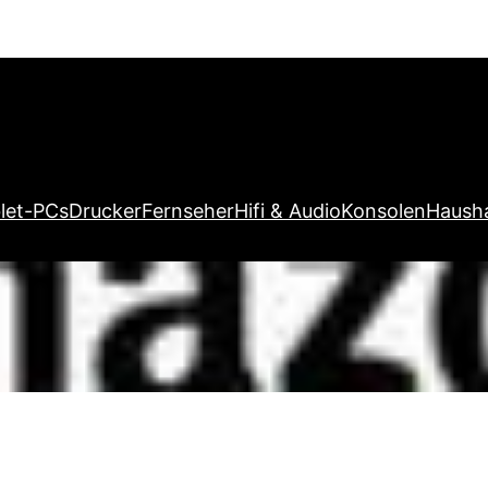
let-PCs
Drucker
Fernseher
Hifi & Audio
Konsolen
Hausha