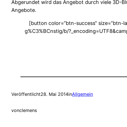
Abgerundet wird das Angebot durch viele 3D-Blu
Angebote.
[button color=“btn-success“ size=“btn-l
g%C3%BCnstig/b/?_encoding=UTF8&camp=
Veröffentlicht
28. Mai 2014
in
Allgemein
von
clemens