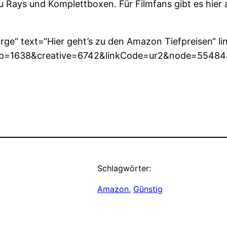
 Rays und Komplettboxen. Für Filmfans gibt es hier 
arge“ text=“Hier geht’s zu den Amazon Tiefpreisen“
1638&creative=6742&linkCode=ur2&node=554848&
Schlagwörter:
Amazon
, 
Günstig