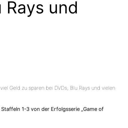
u Rays und
 viel Geld zu sparen bei DVDs, Blu Rays und vielen
 Staffeln 1-3 von der Erfolgsserie „Game of