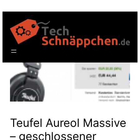
Zum
Inhalt
springen
Teufel Aureol Massive
– geschlossener