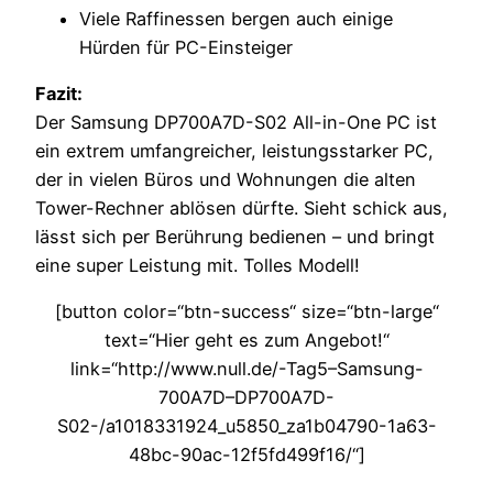
Viele Raffinessen bergen auch einige
Hürden für PC-Einsteiger
Fazit:
Der Samsung DP700A7D-S02 All-in-One PC ist
ein extrem umfangreicher, leistungsstarker PC,
der in vielen Büros und Wohnungen die alten
Tower-Rechner ablösen dürfte. Sieht schick aus,
lässt sich per Berührung bedienen – und bringt
eine super Leistung mit. Tolles Modell!
[button color=“btn-success“ size=“btn-large“
text=“Hier geht es zum Angebot!“
link=“http://www.null.de/-Tag5–Samsung-
700A7D–DP700A7D-
S02-/a1018331924_u5850_za1b04790-1a63-
48bc-90ac-12f5fd499f16/“]