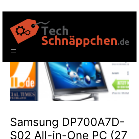
Zum
Inhalt
springen
Samsung DP700A7D-
S02 All-in-One PC (27