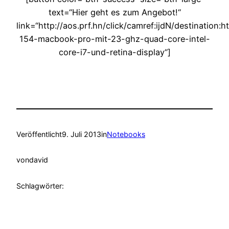
text=“Hier geht es zum Angebot!“
link=“http://aos.prf.hn/click/camref:ijdN/destinati
154-macbook-pro-mit-23-ghz-quad-core-intel-
core-i7-und-retina-display“]
Veröffentlicht
9. Juli 2013
in
Notebooks
von
david
Schlagwörter: