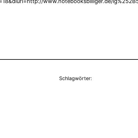
b=18&diurl=http://www.notebooksbilliger.de/lg
Schlagwörter: