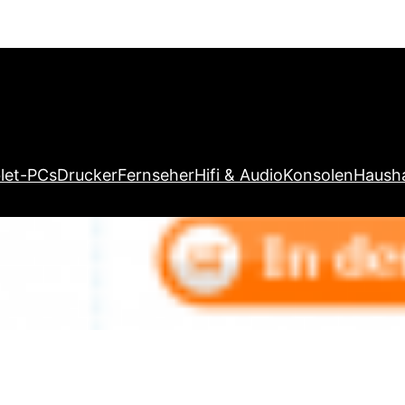
let-PCs
Drucker
Fernseher
Hifi & Audio
Konsolen
Hausha