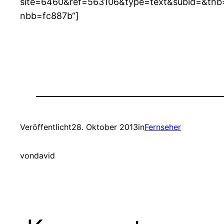
site=6460&ref=563106&type=text&subid=&tn
nbb=fc887b“]
Veröffentlicht
28. Oktober 2013
in
Fernseher
von
david