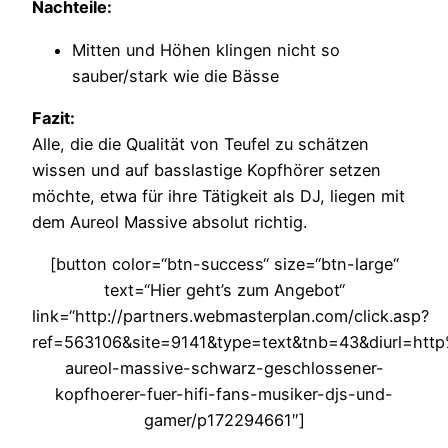
Nachteile:
Mitten und Höhen klingen nicht so
sauber/stark wie die Bässe
Fazit:
Alle, die die Qualität von Teufel zu schätzen
wissen und auf basslastige Kopfhörer setzen
möchte, etwa für ihre Tätigkeit als DJ, liegen mit
dem Aureol Massive absolut richtig.
[button color=“btn-success“ size=“btn-large“
text=“Hier geht’s zum Angebot“
link=“http://partners.webmasterplan.com/click.asp?
ref=563106&site=9141&type=text&tnb=43&diurl=http
aureol-massive-schwarz-geschlossener-
kopfhoerer-fuer-hifi-fans-musiker-djs-und-
gamer/p172294661″]