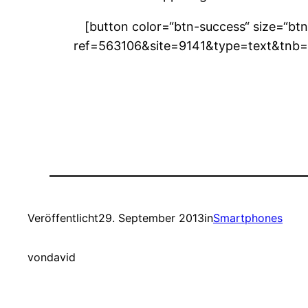
[button color=“btn-success“ size=“btn
ref=563106&site=9141&type=text&tnb=4
Veröffentlicht
29. September 2013
in
Smartphones
von
david