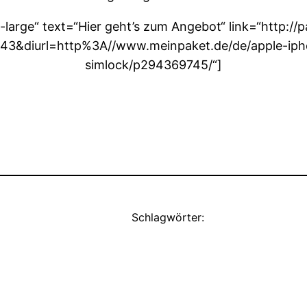
-large“ text=“Hier geht’s zum Angebot“ link=“http:/
3&diurl=http%3A//www.meinpaket.de/de/apple-ipho
simlock/p294369745/“]
Schlagwörter: