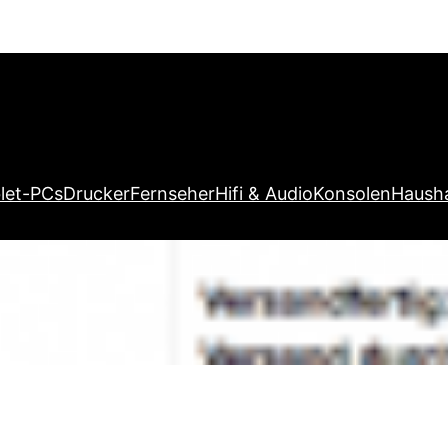
let-PCs
Drucker
Fernseher
Hifi & Audio
Konsolen
Hausha