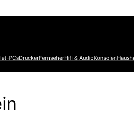
let-PCs
Drucker
Fernseher
Hifi & Audio
Konsolen
Hausha
in