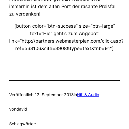
immerhin ist dem alten Port der rasante Preisfall
zu verdanken!
[button color=“btn-success“ size=“btn-large“
text=“Hier geht’s zum Angebot“
link=“http://partners.webmasterplan.com/click.asp?
ref=563106&site=3908&type=text&tnb=91″]
Veröffentlicht
12. September 2013
in
Hifi & Audio
von
david
Schlagwörter: