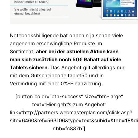
Notebooksbilliger.de hat ohnehin ja schon viele
angenehm erschwingliche Produkte im
Sortiment,
aber bei der aktuellen Aktion kann
man sich zusätzlich noch 50€ Rabatt auf viele
Tablets sichern.
Das Angebot gilt allerdings nur
mit dem Gutscheincode tablet50 und in
Verbindung mit einer 0%-Finanzierung.
[button color=“btn-success“ size=“btn-large“
text=“Hier geht’s zum Angebot“
link=“http://partners.webmasterplan.com/click.asp?
site=6460&ref=563106&type=text&subid=&tnb=18&diu
nbb=fc887b“]