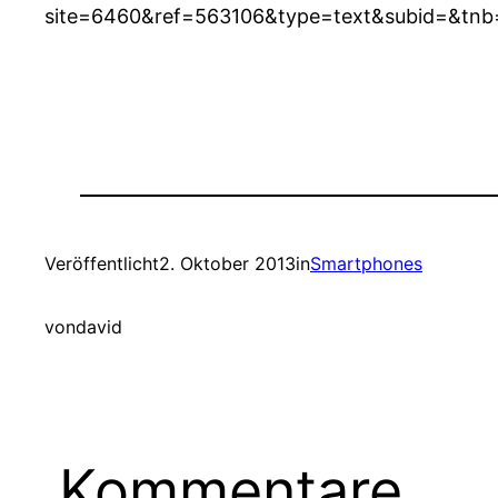
site=6460&ref=563106&type=text&subid=&tnb=
Veröffentlicht
2. Oktober 2013
in
Smartphones
von
david
Kommentare