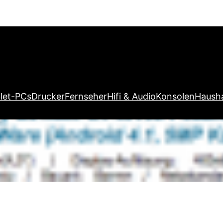
let-PCs
Drucker
Fernseher
Hifi & Audio
Konsolen
Hausha