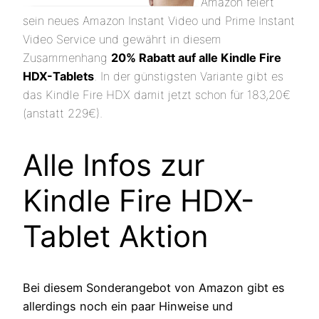
Amazon feiert
sein neues Amazon Instant Video und Prime Instant
Video Service und gewährt in diesem
Zusammenhang
20% Rabatt auf alle Kindle Fire
HDX-Tablets
. In der günstigsten Variante gibt es
das Kindle Fire HDX damit jetzt schon für 183,20€
(anstatt 229€).
Alle Infos zur
Kindle Fire HDX-
Tablet Aktion
Bei diesem Sonderangebot von Amazon gibt es
allerdings noch ein paar Hinweise und