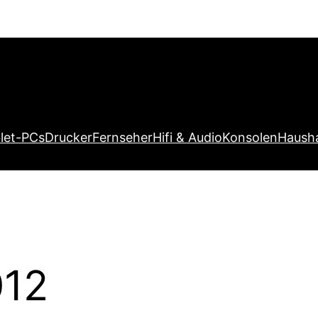
let-PCs
Drucker
Fernseher
Hifi & Audio
Konsolen
Hausha
012